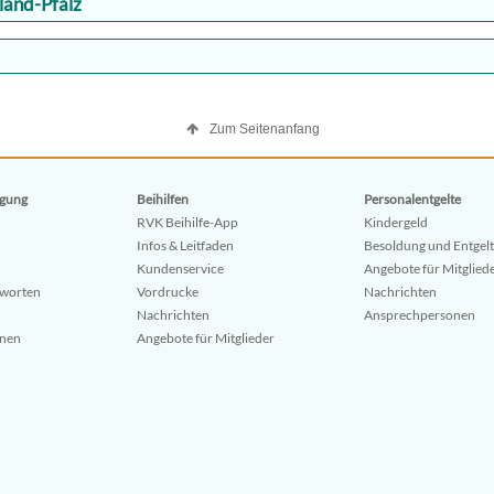
land-Pfalz
Zum Seitenanfang
gung
Beihilfen
Personalentgelte
RVK Beihilfe-App
Kindergeld
Infos & Leitfaden
Besoldung und Entgelt
Kundenservice
Angebote für Mitglied
tworten
Vordrucke
Nachrichten
Nachrichten
Ansprechpersonen
onen
Angebote für Mitglieder