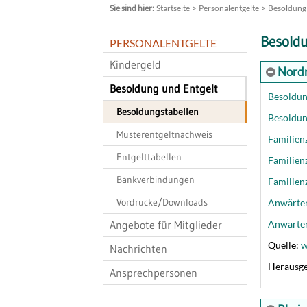
Startseite
Personalentgelte
Besoldung 
Besoldu
PERSONALENTGELTE
Kindergeld
Nordr
Besoldung und Entgelt
Besoldun
Besoldungstabellen
Besoldun
Musterentgeltnachweis
Familien
Entgelttabellen
Familien
Bankverbindungen
Familien
Vordrucke/Downloads
Anwärter
Angebote für Mitglieder
Anwärte
Quelle:
w
Nachrichten
Herausge
Ansprechpersonen