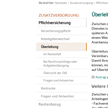
Startseite
Zusatzversorgung
Pflichtve
Überlei
ZUSATZVERSORGUNG
Pflichtversicherung
Zwischen 
Dienstes is
Versicherungspflicht
späteren A
einem Wech
Arbeitgeberwechsel
Anerkennun
Überleitung
Überleitun
Im Rentenfall
Vereinbaru
Damit Ihre
Bei Rechtsnachfolge oder
können, mü
Aufgabenübergang
auf Überlei
Übersicht der ZVE
Antrag 
Fragen und Antworten
Weitere 
Vordrucke
Zwischen d
Fragen und Antworten
Arbeitsgem
- Fachvere
Rentenbezug
des öffent