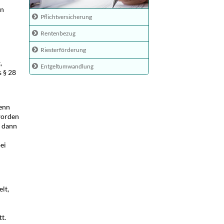
en
Pflichtversicherung
Rentenbezug
Riesterförderung
,
Entgeltumwandlung
s § 28
wenn
worden
dann
ei
lt,
t.