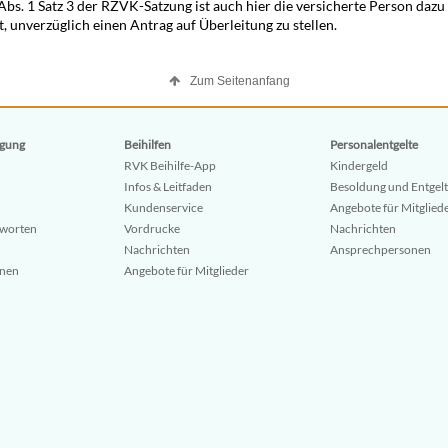
Abs. 1 Satz 3 der RZVK-Satzung ist auch hier die versicherte Person dazu
t, unverzüglich einen Antrag auf Überleitung zu stellen.
Zum Seitenanfang
gung
Beihilfen
Personalentgelte
RVK Beihilfe-App
Kindergeld
Infos & Leitfaden
Besoldung und Entgelt
Kundenservice
Angebote für Mitglied
tworten
Vordrucke
Nachrichten
Nachrichten
Ansprechpersonen
onen
Angebote für Mitglieder