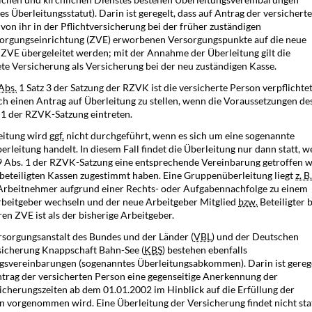
s Überleitungsstatut). Darin ist geregelt, dass auf Antrag der versichert
von ihr in der Pflichtversicherung bei der früher zuständigen
orgungseinrichtung (ZVE) erworbenen Versorgungspunkte auf die neue
 ZVE übergeleitet werden; mit der Annahme der Überleitung gilt die
ete Versicherung als Versicherung bei der neu zuständigen Kasse.
Abs.
1 Satz 3 der Satzung der RZVK ist die versicherte Person verpflichtet
ch einen Antrag auf Überleitung zu stellen, wenn die Voraussetzungen de
z 1 der RZVK-Satzung eintreten.
eitung wird
ggf.
nicht durchgeführt, wenn es sich um eine sogenannte
rleitung handelt. In diesem Fall findet die Überleitung nur dann statt, 
 Abs. 1 der RZVK-Satzung eine entsprechende Vereinbarung getroffen 
ie beteiligten Kassen zugestimmt haben. Eine Gruppenüberleitung liegt
z. B.
Arbeitnehmer aufgrund einer Rechts- oder Aufgabennachfolge zu einem
beitgeber wechseln und der neue Arbeitgeber Mitglied
bzw.
Beteiligter b
en ZVE ist als der bisherige Arbeitgeber.
rsorgungsanstalt des Bundes und der Länder (
VBL
) und der Deutschen
icherung Knappschaft Bahn-See (
KBS
) bestehen ebenfalls
gsvereinbarungen (sogenanntes Überleitungsabkommen). Darin ist gerege
ntrag der versicherten Person eine gegenseitige Anerkennung der
sicherungszeiten ab dem 01.01.2002 im Hinblick auf die Erfüllung der
n vorgenommen wird. Eine Überleitung der Versicherung findet nicht stat