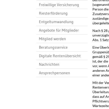
Freiwillige Versicherung
(sogenannte
Person die 
Riesterförderung
Zusatzvers
zuständige
Entgeltumwandlung
übergeleit
Angebote für Mitglieder
Nach § 28
unverzügli
Mitglied werden
Abs. 1 Sat
Beratungsservice
Eine Überl
Gruppenübe
Digitale Rentenübersicht
gemäß § 29
ist, der d
Nachrichten
vor, wenn 
anderen Ar
Ansprechpersonen
einer ander
Mit der Ve
Rentenvers
Überleitun
dass auf A
Pflichtver
Wartezeite