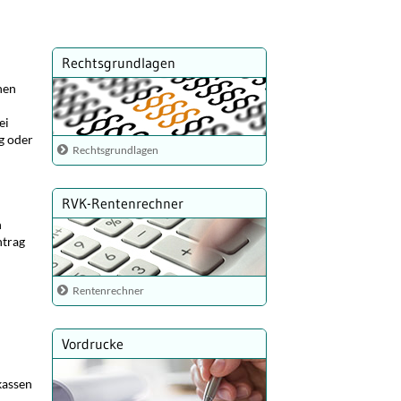
Rechtsgrundlagen
hen
ei
g oder
Rechtsgrundlagen
RVK-Rentenrechner
n
ntrag
Rentenrechner
Vordrucke
kassen