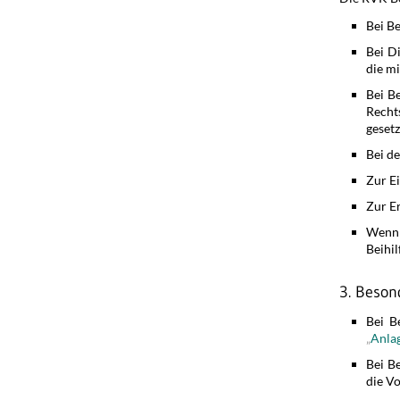
Bei B
Bei Di
die m
Bei B
Recht
gesetz
Bei d
Zur E
Zur E
Wenn
Beihil
3. Beson
Bei B
„
Anlag
Bei B
die Vo