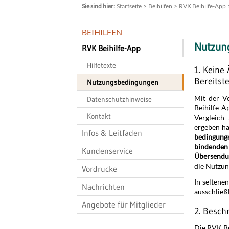
Startseite
Beihilfen
RVK Beihilfe-App
BEIHILFEN
Nutzun
RVK Beihilfe-App
Hilfetexte
1. Keine
Bereitst
Nutzungsbedingungen
Mit der V
Datenschutzhinweise
Beihilfe-A
Kontakt
Vergleich
ergeben ha
Infos & Leitfaden
bedingunge
bindenden
Kundenservice
Übersendun
die Nutzun
Vordrucke
In seltene
Nachrichten
ausschließ
Angebote für Mitglieder
2. Besch
Die RVK Be