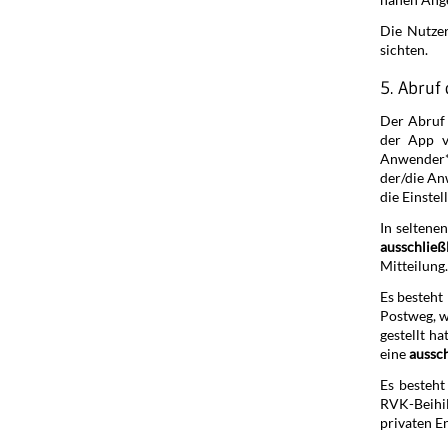
Die Nutzer
sichten.
5. Abruf
Der Abruf 
der App v
Anwender*
der/die An
die Einste
In seltenen
ausschließ
Mitteilung.
Es besteht
Postweg, w
gestellt h
eine
aussch
Es besteht
RVK-Beihil
privaten E