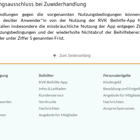
ngsausschluss bei Zuwiderhandlung
andlungen gegen die vorgenannten Nutzungsbedingungen könne
s des/der Anwender*in von der Nutzung der RVK Beihilfe-App f
allen insbesondere die missbräuchliche Nutzung der App entgegen Zi
tzungsbedingungen und der wiederholte Nichtabruf der Beihilfebere
er unter Ziffer 5 genannten Frist.
Zum Seitenanfang
gung
Beihilfen
Personalentgelte
RVK Beihilfe-App
Kindergeld
Infos & Leitfaden
Besoldung und Entgelt
Kundenservice
Angebote für Mitglied
tworten
Vordrucke
Nachrichten
Nachrichten
Ansprechpersonen
onen
Angebote für Mitglieder