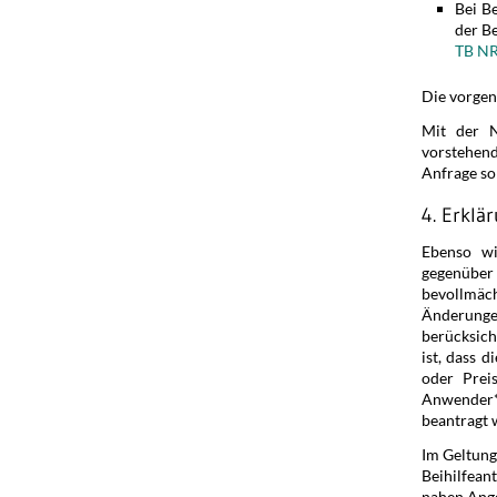
Bei B
der Be
TB N
Die vorgen
Mit der N
vorstehen
Anfrage son
4. Erklä
Ebenso wi
gegenübe
bevollmäc
Änderung
berücksich
ist, dass 
oder Prei
Anwender*i
beantragt 
Im Geltung
Beihilfea
nahen Ange