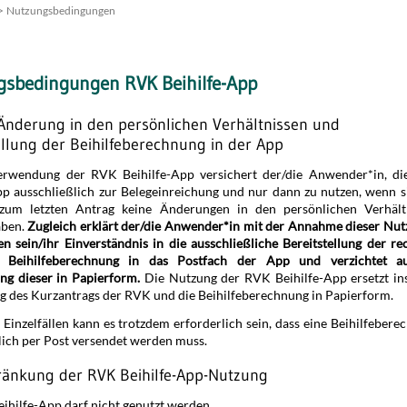
Nutzungsbedingungen
gsbedingungen RVK Beihilfe-App
 Änderung in den persönlichen Verhältnissen und
ellung der Beihilfeberechnung in der App
erwendung der RVK Beihilfe-App versichert der/die Anwender*in, d
pp ausschließlich zur Belegeinreichung und nur dann zu nutzen, wenn s
 zum letzten Antrag keine Änderungen in den persönlichen Verhält
ben.
Zugleich erklärt der/­die Anwender*in mit der Annahme dieser Nut
n sein/­ihr Einverständnis in die ausschließliche Bereitstellung der re
 Beihilfe­be­rechnung in das Postfach der App und verzichtet a
g dieser in Papierform.
Die Nutzung der RVK Beihilfe-App ersetzt in
g des Kurzantrags der RVK und die Beihilfe­berechnung in Papierform.
n Einzelfällen kann es trotzdem erforderlich sein, dass eine Beihilfeber
lich per Post versendet werden muss.
ränkung der RVK Beihilfe-App-Nutzung
ihilfe-App darf nicht genutzt werden