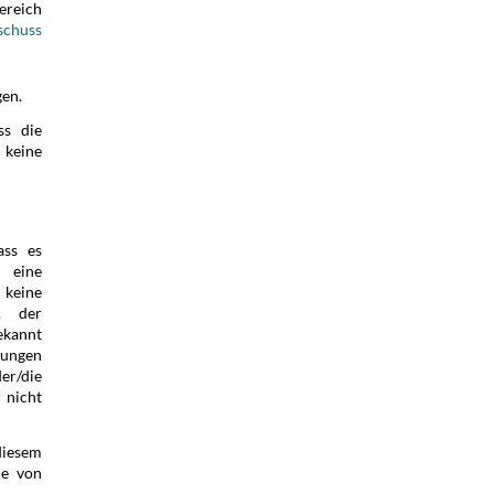
ereich
schuss
gen.
ss die
 keine
ass es
 eine
 keine
. der
ekannt
gungen
er/die
 nicht
diesem
ie von