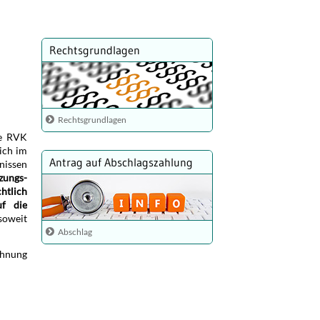
Rechtsgrundlagen
Rechtsgrundlagen
ie RVK
ich im
Antrag auf Abschlagszahlung
nissen
zungs­
chtlich
uf die
soweit
Abschlag
echnung