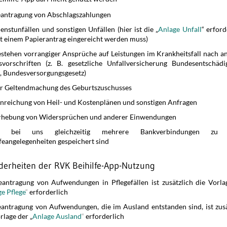
eantragung von Abschlagszahlungen
enstunfällen und sonstigen Unfällen (hier ist die „
Anlage Unfall
“ erford
it einem Papierantrag eingereicht werden muss)
estehen vorrangiger Ansprüche auf Leistungen im Krankheitsfall nach a
svorschriften (z. B. gesetzliche Unfall­ver­sicherung Bundes­ent­schädi
, Bundes­ver­sorgungs­gesetz)
er Geltendmachung des Geburtszuschusses
inreichung von Heil- und Kostenplänen und sonstigen Anfragen
rhebung von Widersprüchen und anderer Einwendungen
 bei uns gleichzeitig mehrere Bankverbindungen zu 
feangelegenheiten gespeichert sind
derheiten der RVK Beihilfe-App-Nutzung
eantragung von Aufwendungen in Pflegefällen ist zusätzlich die Vorla
e Pflege
“
erforderlich
eantragung von Aufwendungen, die im Ausland entstanden sind, ist zusä
rlage der „
Anlage Ausland
“
erforderlich