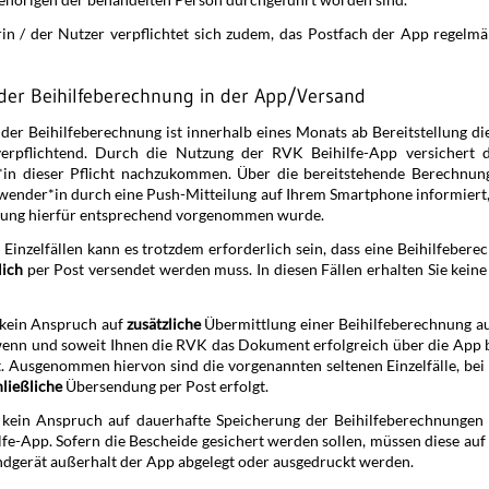
in / der Nutzer verpflichtet sich zudem, das Postfach der App regelmä
 der Beihilfeberechnung in der App/­Versand
der Beihilfeberechnung ist innerhalb eines Monats ab Bereitstellung die
erpflichtend. Durch die Nutzung der RVK Beihilfe-App versichert d
in dieser Pflicht nachzukommen. Über die bereitstehende Berechnun
wender*in durch eine Push-Mitteilung auf Ihrem Smartphone informiert
llung hierfür entsprechend vorgenommen wurde.
 Einzelfällen kann es trotzdem erforderlich sein, dass eine Beihilfe­be­r
lich
per Post versendet werden muss. In diesen Fällen erhalten Sie keine
 kein Anspruch auf
zusätzliche
Übermittlung einer Beihilfe­be­rechnung a
enn und soweit Ihnen die RVK das Dokument erfolgreich über die App b
at. Ausgenommen hiervon sind die vorgenannten seltenen Einzelfälle, bei
ließliche
Übersendung per Post erfolgt.
 kein Anspruch auf dauerhafte Speicherung der Beihilfe­be­rechnungen 
fe-App. Sofern die Bescheide gesichert werden sollen, müssen diese auf
ndgerät außerhalt der App abgelegt oder ausgedruckt werden.