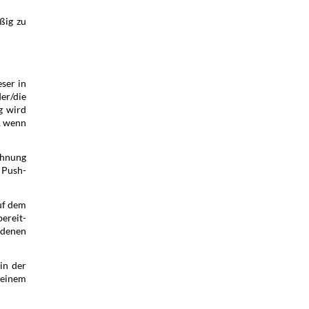
ßig zu
ser in
er/die
g wird
, wenn
echnung
 Push-
uf dem
ereit­
 denen
in der
 einem