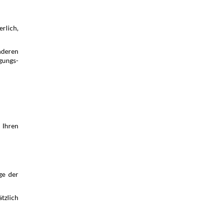
erlich,
nderen
gungs­
Ihren
ge der
tzlich