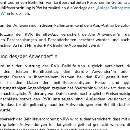
eantragung von Beihilfen von tarifbeschäftigten Personen im Geltungsb
ihilfeverordnung NRW ist zusätzlich die Vorlage der „
Anlage Beitragszu
RW
“
erforderlich.
annten Anlagen sind in diesen Fällen zwingend dem App-Antrag beizufü
utzung der RVK Beihilfe-App versichert der/die Anwender*in, da
den Beschränkungen und Besonderheiten beachtet wurden und auch
stiger Art mit Hilfe der RVK Beihilfe-App gestellt wird.
rung des/der Anwender*in
rd mit der Nutzung der RVK Beihilfe-App zugleich versichert, d
r dem letzten Beihilfeantrag, den der/die Anwender*in oder
htigte Person in ihrem/seinem Namen bei den RVK gestellt hat,
en in den Daten der beihilfeberechtigten Person und ggf
tigungsfähigen Angehörigen gegeben hat. Weiterhin wird erklärt, dass b
die nachträgliche Änderung von Daten sowie nachträgliche Preisermäßi
snachlässe sofort den RVK anzuzeigen sind. Außerdem versichert d
n, dass für die geltend gemachten Aufwendungen eine Beihilfe bisher
wurde.
sbereich der Beihilfeverordnung NRW wird zudem versichert, dass mit 
ntrag keine Aufwendungen für Tätigkeiten geltend gemacht werden, d
hörigen der behandelten Person durchgeführt worden sind.