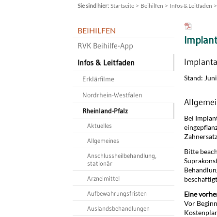
Startseite
Beihilfen
Infos & Leitfaden
BEIHILFEN
Implan
RVK Beihilfe-App
Implant
Infos & Leitfaden
Stand: Jun
Erklärfilme
Nordrhein-Westfalen
Allgeme
Rheinland-Pfalz
Bei Implan
Aktuelles
eingepflan
Zahnersatz
Allgemeines
Bitte beach
Anschlussheilbehandlung,
Suprakonst
stationär
Behandlung
Arzneimittel
beschäftigt
Aufbewahrungsfristen
Eine vorhe
Vor Beginn
Auslandsbehandlungen
Kostenplan