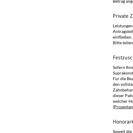
Betrag ang
Private 
Leistungen
Antragstel
einfließen.
Bitte teile
Festzusc
Sofern Ihn
Suprakonst
Für die Bea
den vollst
Zahnbehand
dieser Pat
welcher Hö
(Prozentan
Honorar
Soweit die