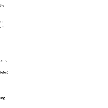
Sie
0.
zum
 sind
iefer)
ung