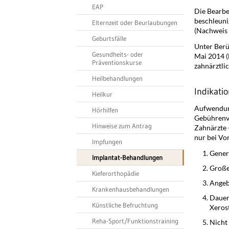
EAP
Die Bearbe
beschleuni
Elternzeit oder Beurlaubungen
(Nachweis 
Geburtsfälle
Unter Berü
Gesundheits- oder
Mai 2014 (
Präventionskurse
zahnärztli
Heilbehandlungen
Indikati
Heilkur
Aufwendung
Hörhilfen
Gebührenve
Hinweise zum Antrag
Zahnärzte 
nur bei Vor
Impfungen
Genera
Implantat-Behandlungen
Große
Kieferorthopädie
Angeb
Krankenhausbehandlungen
Dauer
Künstliche Befruchtung
Xeros
Reha-Sport/Funktionstraining
Nicht