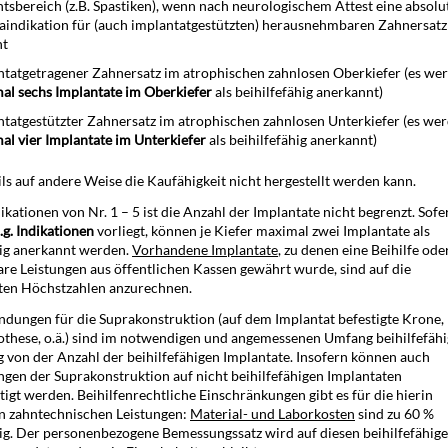
tsbereich (z.B. Spastiken), wenn nach neurologischem Attest eine absolu
aindikation für (auch implantatgestützten) herausnehmbaren Zahnersatz
ht
ntatgetragener Zahnersatz im atrophischen zahnlosen Oberkiefer (es we
al sechs Implantate im Oberkiefer
als beihilfefähig anerkannt)
ntatgestützter Zahnersatz im atrophischen zahnlosen Unterkiefer (es we
al vier Implantate im Unterkiefer
als beihilfefähig anerkannt)
ls auf andere Weise die Kaufähigkeit nicht hergestellt werden kann.
ikationen von Nr. 1 – 5 ist die Anzahl der Implantate nicht begrenzt. Sofe
.g. Indikationen
vorliegt, können je Kiefer maximal zwei Implantate als
hig anerkannt werden.
Vorhandene Implantate
, zu denen eine Beihilfe ode
are Leistungen aus öffentlichen Kassen gewährt wurde, sind auf die
ten Höchstzahlen anzurechnen.
dungen für die Suprakonstruktion (auf dem Implantat befestigte Krone,
othese, o.ä.) sind im notwendigen und angemessenen Umfang beihilfefähi
 von der Anzahl der beihilfefähigen Implantate. Insofern können auch
en der Suprakonstruktion auf nicht beihilfefähigen Implantaten
tigt werden. Beihilfenrechtliche Einschränkungen gibt es für die hierin
n zahntechnischen Leistungen:
Material- und Laborkosten
sind zu 60 %
hig. Der personenbezogene Bemessungssatz wird auf diesen beihilfefähig