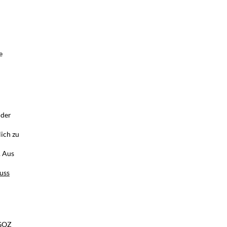
e
 der
lich zu
. Aus
uss
 GOZ