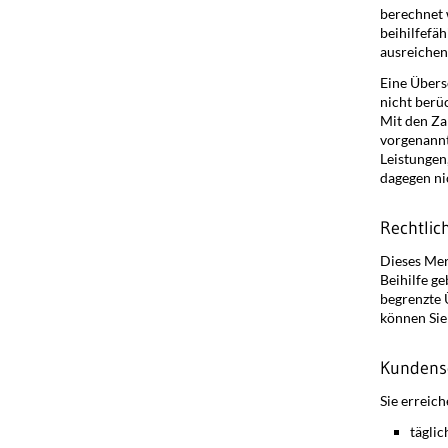
berechnet 
beihilfefä
ausreichen
Eine Übers
nicht berü
Mit den Za
vorgenannt
Leistungen,
dagegen nic
Rechtlic
Dieses Mer
Beihilfe ge
begrenzte 
können Sie 
Kundens
Sie erreich
täglic