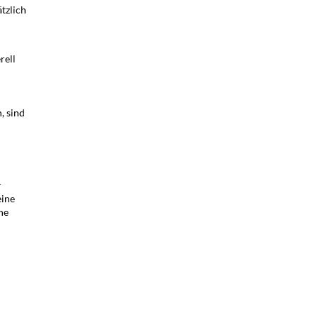
tzlich
rell
, sind
r
eine
he