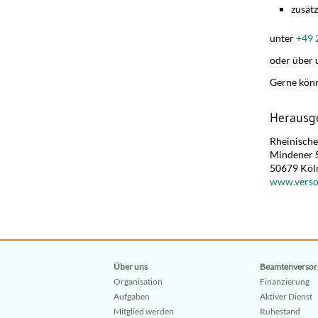
zusät
unter
+49 
oder über 
Gerne könn
Herausg
Rheinische
Mindener 
50679 Köl
www.verso
Über uns
Beamtenversor
Organisation
Finanzierung
Aufgaben
Aktiver Dienst
Mitglied werden
Ruhestand