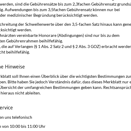
werden, sind die Gebührensätze bis zum 2,3fachen Gebührensatz grundsä
hig. Aufwendungen bis zum 3,5fachen Gebührensatz können nur bei
der medizinischer Begründung berücksichtigt werden.
chreitung der Schwellenwerte über den 3,5-fachen Satz hinaus kann gene
cksichtigt werden.
hnärzten vereinbarte Honorare (Abdingungen) sind nur bis zu dem
en Gebührenrahmen beihilfefähig.
 die auf Verlangen (§ 1 Abs. 2 Satz 2 und § 2 Abs. 3 GOZ) erbracht werden
ht beihilfefähig.
he Hinweise
kblatt soll Ihnen einen Überblick über die wichtigsten Bestimmungen zu
ben. Bitte haben Sie jedoch Verständnis dafür, dass dieses Merkblatt nur 
Übersicht der umfangreichen Bestimmungen geben kann. Rechtsansprüc
hieraus nicht ableiten.
ervice
en uns telefonisch
h von 10:00 bis 11:00 Uhr