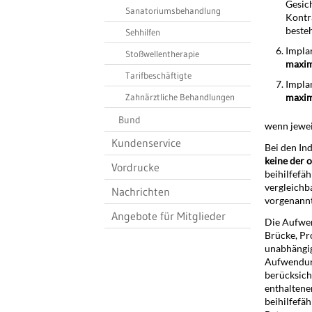
Gesich
Sanatoriumsbehandlung
Kontr
beste
Sehhilfen
Impla
Stoßwellentherapie
maxim
Tarifbeschäftigte
Impla
Zahnärztliche Behandlungen
maxim
Bund
wenn jewei
Kundenservice
Bei den Ind
keine der o
Vordrucke
beihilfefä
vergleichb
Nachrichten
vorgenann
Angebote für Mitglieder
Die Aufwen
Brücke, Pr
unabhängig
Aufwendung
berücksich
enthaltene
beihilfefä