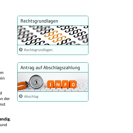
Rechtsgrundlagen
Rechtsgrundlagen
Antrag auf Abschlagszahlung
en
ein
nd
Abschlag
nn der
nst
endig.
 und