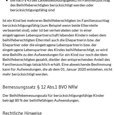
die nach § 43 des Landesbesoldungsgesetz im Familienzuschlag
des Beihilfeberechtigten berücksichtigt werden oder
berücksichtigungsfähig sind
Ist ein Kind bei mehreren Beihilfeberechtigten im Familienzuschlag
berücksichtigungsfähig (zum Beispiel wenn beide Elternteile
verbeamtet sind), oder ist bei verheirateten oder in einer
eingetragenen Lebenspartnerschaft lebenden Kindern neben dem
beihilfeberechtigten Elternteil auch die Ehepartnerin bzw. der
Ehepartner oder die eingetragene Lebenspartnerin bzw. der
eingetragene Lebenspartner des Kindes beihilfeberechtigt, so wird
eine Beihilfe zu den Aufwendungen für ein Kind nur noch der/dem
Beihilfeberechtigten gezahlt, die/der den entsprechenden Anteil des
Familienzuschlags tatsächlich erhält. Eine abweichende Bestimmung
kann für Aufwendungen, die ab dem 01. Januar 2020 entstehen, nicht
mehr berücksichtigt werden.
Bemessungssatz § 12 Abs.1 BVO NRW
Der Beihilfebemessungssatz für berücksichtigungsfähige Kinder
beträgt 80 % der beihilfefähigen Aufwendungen.
Rechtliche Hinweise