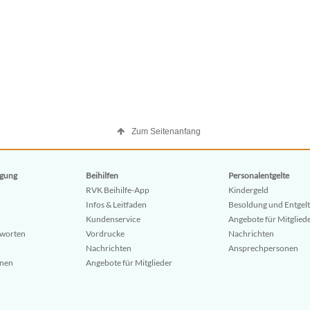
Zum Seitenanfang
gung
Beihilfen
Personalentgelte
RVK Beihilfe-App
Kindergeld
Infos & Leitfaden
Besoldung und Entgelt
Kundenservice
Angebote für Mitglied
tworten
Vordrucke
Nachrichten
Nachrichten
Ansprechpersonen
onen
Angebote für Mitglieder