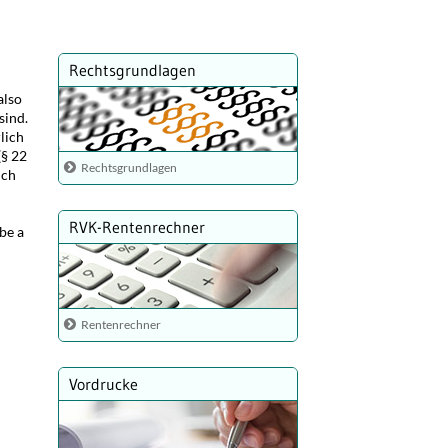
Rechtsgrundlagen
also
sind.
lich
(§ 22
Rechtsgrundlagen
uch
RVK-Rentenrechner
be a
Rentenrechner
Vordrucke