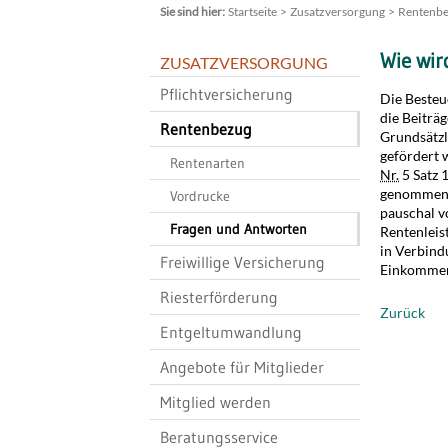
Startseite
Zusatzversorgung
Rentenb
Wie wir
ZUSATZVERSORGUNG
Pflichtversicherung
Die Besteu
die Beiträ
Rentenbezug
Grundsätzl
gefördert 
Rentenarten
Nr.
5 Satz 
genommen, 
Vordrucke
pauschal v
Fragen und Antworten
Rentenleis
in Verbind
Freiwillige Versicherung
Einkommen
Riesterförderung
Zurück
Entgeltumwandlung
Angebote für Mitglieder
Mitglied werden
Beratungsservice