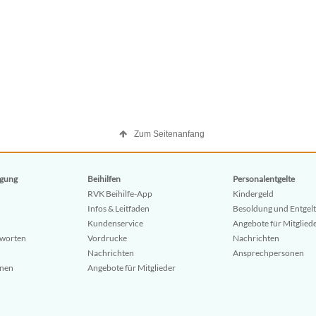
Zum Seitenanfang
gung
Beihilfen
Personalentgelte
RVK Beihilfe-App
Kindergeld
Infos & Leitfaden
Besoldung und Entgelt
Kundenservice
Angebote für Mitglied
tworten
Vordrucke
Nachrichten
Nachrichten
Ansprechpersonen
onen
Angebote für Mitglieder