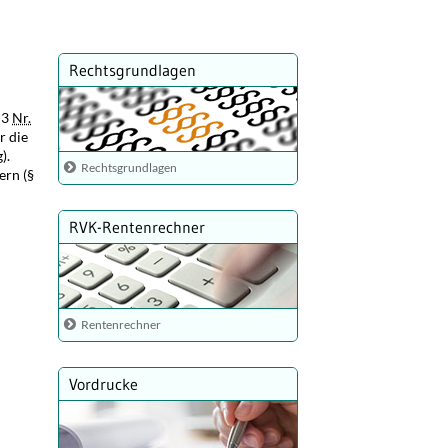
Rechtsgrundlagen
 3
Nr.
r die
).
Rechtsgrundlagen
ern (§
RVK-Rentenrechner
Rentenrechner
Vordrucke