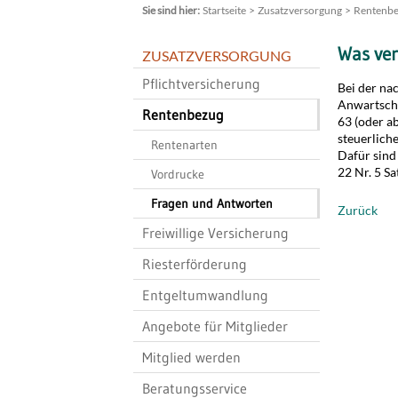
Startseite
Zusatzversorgung
Rentenb
Was ver
ZUSATZVERSORGUNG
Pflichtversicherung
Bei der na
Anwartscha
Rentenbezug
63 (oder a
steuerlich
Rentenarten
Dafür sind 
22 Nr. 5 S
Vordrucke
Fragen und Antworten
Zurück
Freiwillige Versicherung
Riesterförderung
Entgeltumwandlung
Angebote für Mitglieder
Mitglied werden
Beratungsservice